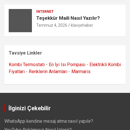
İNTERNET
Teşekkür Maili Nasıl Yazılır?
Temmuz 4, 2026
klavyehaber
Tavsiye Linkler
Kombi Termostatı
-
En İyi Isı Pompası
-
Elektrikli Kombi
Fiyatları
-
Renklerin Anlamları
-
Marmaris
İlginizi Çekebilir
WhatsApp kendine mesaj atma nasıl yapılır?
YouTube Reklamsız Nasıl İzlenir?