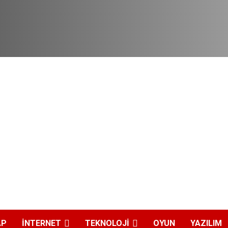
AP
İNTERNET
TEKNOLOJI
OYUN
YAZILIM