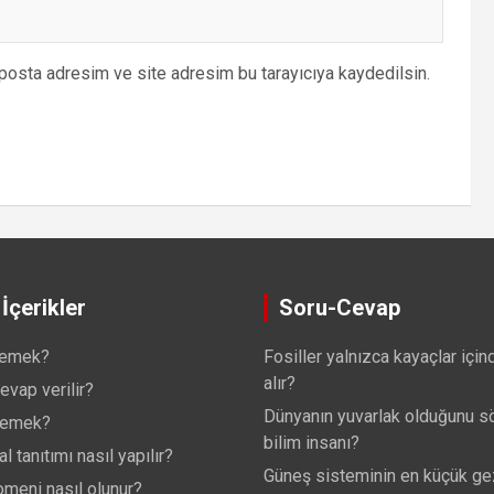
posta adresim ve site adresim bu tarayıcıya kaydedilsin.
İçerikler
Soru-Cevap
demek?
Fosiller yalnızca kayaçlar için
alır?
evap verilir?
Dünyanın yuvarlak olduğunu sö
demek?
bilim insanı?
 tanıtımı nasıl yapılır?
Güneş sisteminin en küçük g
meni nasıl olunur?