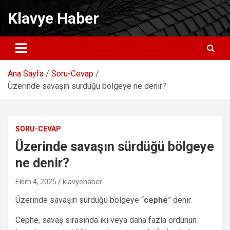
Skip
Klavye Haber
to
content
Ana Sayfa
Soru-Cevap
Üzerinde savaşın sürdüğü bölgeye ne denir?
SORU-CEVAP
Üzerinde savaşın sürdüğü bölgeye
ne denir?
Ekim 4, 2025
klavyehaber
Üzerinde savaşın sürdüğü bölgeye “
cephe
” denir.
Cephe, savaş sırasında iki veya daha fazla ordunun