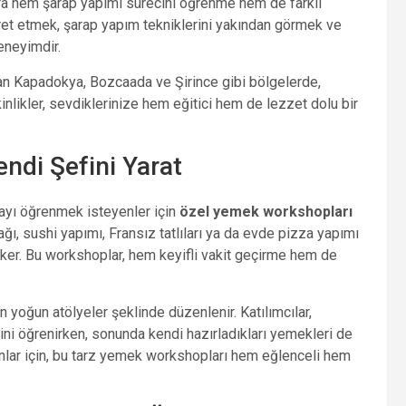
ılara hem şarap yapımı sürecini öğrenme hem de farklı
ret etmek, şarap yapım tekniklerini yakından görmek ve
eneyimdir.
an Kapadokya, Bozcaada ve Şirince gibi bölgelerde,
nlikler, sevdiklerinize hem eğitici hem de lezzet dolu bir
ndi Şefini Yarat
yı öğrenmek isteyenler için
özel yemek workshopları
tfağı, sushi yapımı, Fransız tatlıları ya da evde pizza yapımı
çeker. Bu workshoplar, hem keyifli vakit geçirme hem de
 yoğun atölyeler şeklinde düzenlenir. Katılımcılar,
ini öğrenirken, sonunda kendi hazırladıkları yemekleri de
anlar için, bu tarz yemek workshopları hem eğlenceli hem