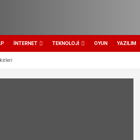
AP
İNTERNET
TEKNOLOJI
OYUN
YAZILIM
irleri