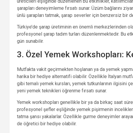
üreticileri eşliğinde düzenlenen bu etkinlikler, katılımc
şarapları deneyimleme fırsatı sunar. Üzüm bağlarını ziya
ünlü şarapları tatmak, şarap severler için benzersiz bir d
Türkiye’de şarap üretiminin en önemli merkezlerinden ol
profesyonel şarap tadım turları düzenlenmektedir. Bu etki
gün sunabilir.
3. Özel Yemek Workshopları: Ke
Mutfakta vakit geçirmekten hoşlanan ya da yemek yapma
harika bir hediye alternatifi olabilir. Özellikle İtalyan mu
gibi temalı yemek kursları, yemek tutkunlarının ilgisini 
yeni yemek teknikleri öğrenme fırsatı sunar.
Yemek workshopları genellikle bir ya da birkaç saat süren
profesyonel şefler eşliğinde yemek pişirmenin incelikler
tatma şansı yakalarlar. Özellikle gurme deneyimler aray
de öğretici bir hediye olabilir.