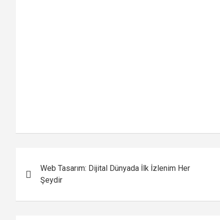
Yazı
Web Tasarım: Dijital Dünyada İlk İzlenim Her
gezinmesi
Şeydir