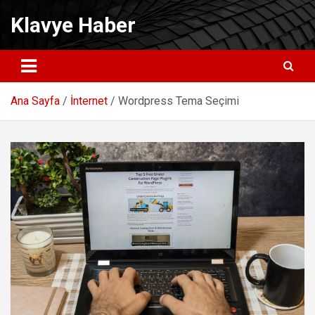
Skip
Klavye Haber
to
content
Ana Sayfa
İnternet
Wordpress Tema Seçimi