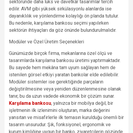
sektöründe daha lüks ve davetkâr tasarımlar tercih
edilir. AVM gibi yüksek sirkülasyonlu alanlarda ise
dayanıklılık ve yönlendirme kolaylığı ön planda tutulur.
Bu nedenle, karşılama bankosu seçimi yapılırken
sektörün ihtiyaçları da göz önünde bulundurulmalıdır.
Modüler ve Özel Üretim Seçenekleri
Günümüzde birçok firma, mekanlarına özel ölçü ve
tasarımlarda karşılama bankosu üretimi yaptırmaktadır.
Bu sayede hem mekâna tam uyum sağlayan hem de
istenilen görsel etkiyi yaratan bankolar elde edilebilir.
Modüler sistemler ise gerektiğinde parçaların
değiştirilmesine veya yeniden düzenlenmesine olanak
tanır, bu da uzun vadede ekonomik bir çözüm sunar.
Karşılama bankosu
, yalnızca bir mobilya değil; bir
işletmenin ilk izlenimini oluşturan, marka değerini
yansıtan ve misafirlerle ilk temasın kurulduğu önemli bir
tasarım unsurudur. Şık, fonksiyonel, ergonomik ve
kurum kimliğine uygun bir banko, ziyaretçilerin gözünde