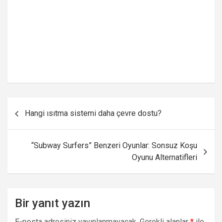
Yazı
Hangi ısıtma sistemi daha çevre dostu?
gezinmesi
“Subway Surfers” Benzeri Oyunlar: Sonsuz Koşu
Oyunu Alternatifleri
Bir yanıt yazın
E-posta adresiniz yayınlanmayacak.
Gerekli alanlar
*
ile