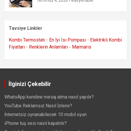
Temmuz 4, 2026
klavyehaber
Tavsiye Linkler
Kombi Termostatı
-
En İyi Isı Pompası
-
Elektrikli Kombi
Fiyatları
-
Renklerin Anlamları
-
Marmaris
İlginizi Çekebilir
WhatsApp kendine mesaj atma nasıl yapılır?
YouTube Reklamsız Nasıl İzlenir?
İnternetsiz oynanabilecek 10 mobil oyun
iPhone tuş sesi nasıl kapatılır?