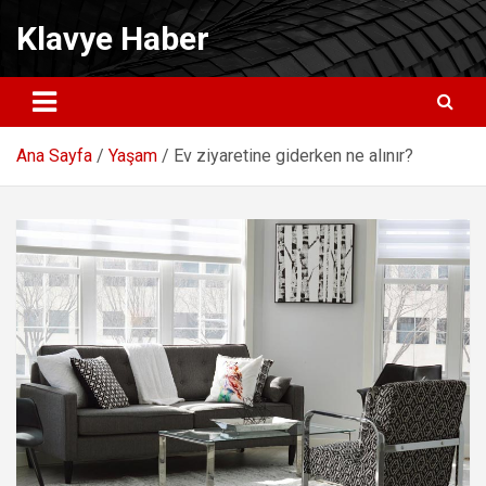
Skip
Klavye Haber
to
content
Ana Sayfa
Yaşam
Ev ziyaretine giderken ne alınır?